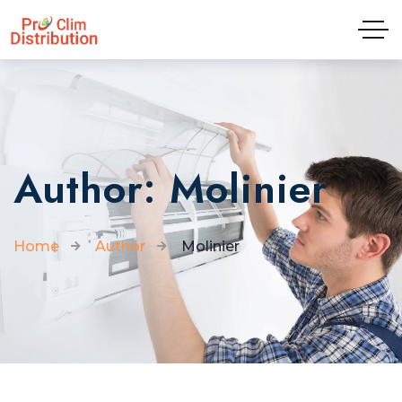
Tel: 04.81.65.09.01
Author: Molinier
Home
Author
Molinier