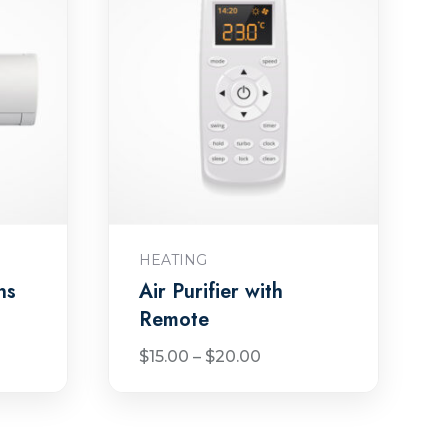
r
Choix des options
HEATING
ns
Air Purifier with
Remote
$
15.00
–
$
20.00