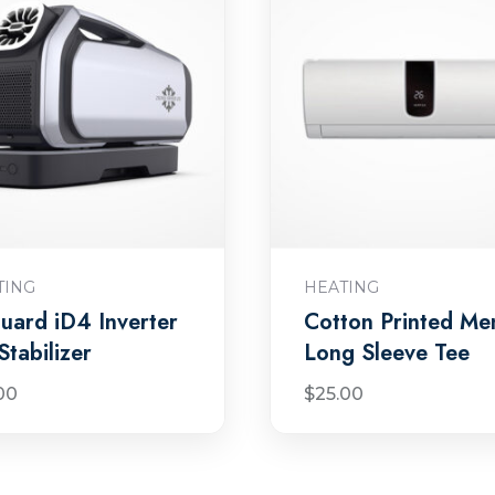
Ajouter au panier
Ajouter au panie
TING
HEATING
uard iD4 Inverter
Cotton Printed Me
Stabilizer
Long Sleeve Tee
00
$
25.00