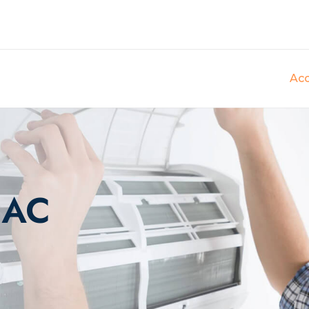
Acc
 AC