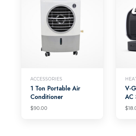
Ajouter au panier
ACCESSORIES
HEA
1 Ton Portable Air
V-G
Conditioner
AC 
$
90.00
$
18.